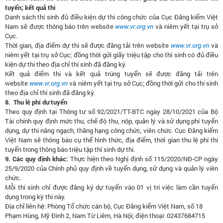
tuyển; kết quả thi
Danh sách thí sinh đủ điều kiện dự thi công chức của Cục Đăng kiểm Việt
Nam sẽ được thông báo trên website
www.vr.org.vn
và niêm yết tại trụ sở
Cục.
Thời gian, địa điểm dự thi sẽ được đăng tải trên website
www.vr.org.vn
và
niêm yết tại trụ sở Cục; đồng thời gửi giấy triệu tập cho thí sinh có đủ điều
kiện dự thi theo địa chỉ thí sinh đã đăng ký.
Kết quả điểm thi và kết quả trúng tuyển sẽ được đăng tải trên
website
www.vr.org.vn
và niêm yết tại trụ sở Cục; đồng thời gửi cho thí sinh
theo địa chỉ thí sinh đã đăng ký.
8. Thu lệ phí dự tuyển
Theo quy định tại Thông tư số 92/2021/TT-BTC ngày 28/10/2021 của Bộ
Tài chính quy định mức thu, chế độ thu, nộp, quản lý và sử dụng phí tuyển
dụng, dự thi nâng ngạch, thăng hạng công chức, viên chức. Cục Đăng kiểm
Việt Nam sẽ thông báo cụ thể hình thức, địa điểm, thời gian thu lệ phí thi
tuyển trong thông báo triệu tập thí sinh dự thi.
9. Các quy định khác:
Thực hiện theo Nghị định số 115/2020/NĐ-CP ngày
25/9/2020 của Chính phủ quy định về tuyển dụng, sử dụng và quản lý viên
chức.
Mỗi thí sinh chỉ được đăng ký dự tuyển vào 01 vị trí việc làm cần tuyển
dụng trong kỳ thi này.
Địa chỉ liên hệ: Phòng Tổ chức cán bộ, Cục Đăng kiểm Việt Nam, số 18
Phạm Hùng, Mỹ Đình 2, Nam Từ Liêm, Hà Nội; điện thoại: 02437684715