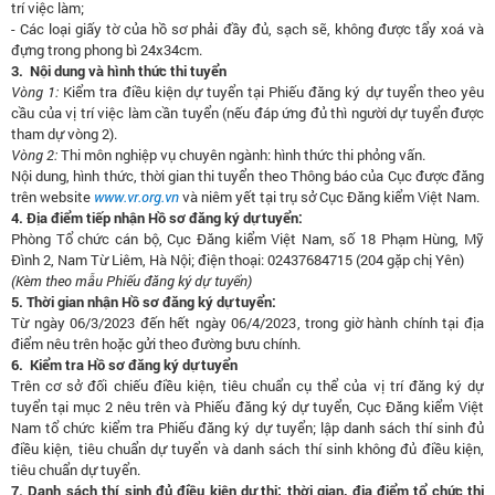
trí việc làm;
- Các loại giấy tờ của hồ sơ phải đầy đủ, sạch sẽ, không được tẩy xoá và
đựng trong phong bì 24x34cm.
3. Nội dung và hình thức thi tuyển
Vòng 1:
Kiểm tra điều kiện dự tuyển tại Phiếu đăng ký dự tuyển theo yêu
cầu của vị trí việc làm cần tuyển (nếu đáp ứng đủ thì người dự tuyển được
tham dự vòng 2).
Vòng 2:
Thi môn nghiệp vụ chuyên ngành: hình thức thi phỏng vấn.
Nội dung, hình thức, thời gian thi tuyển theo Thông báo của Cục được đăng
trên website
www.vr.org.vn
và niêm yết tại trụ sở Cục Đăng kiểm Việt Nam.
4. Địa điểm tiếp nhận Hồ sơ đăng ký dự tuyển:
Phòng Tổ chức cán bộ, Cục Đăng kiểm Việt Nam, số 18 Phạm Hùng, Mỹ
Đình 2, Nam Từ Liêm, Hà Nội; điện thoại: 02437684715 (204 gặp chị Yên)
(Kèm theo mẫu Phiếu đăng ký dự tuyển)
5. Thời gian nhận Hồ sơ đăng ký dự tuyển:
Từ ngày 06/3/2023 đến hết ngày 06/4/2023, trong giờ hành chính tại địa
điểm nêu trên hoặc gửi theo đường bưu chính.
6. Kiểm tra Hồ sơ đăng ký dự tuyển
Trên cơ sở đối chiếu điều kiện, tiêu chuẩn cụ thể của vị trí đăng ký dự
tuyển tại mục 2 nêu trên và Phiếu đăng ký dự tuyển, Cục Đăng kiểm Việt
Nam tổ chức kiểm tra Phiếu đăng ký dự tuyển; lập danh sách thí sinh đủ
điều kiện, tiêu chuẩn dự tuyển và danh sách thí sinh không đủ điều kiện,
tiêu chuẩn dự tuyển.
7. Danh sách thí sinh đủ điều kiện dự thi; thời gian, địa điểm tổ chức thi