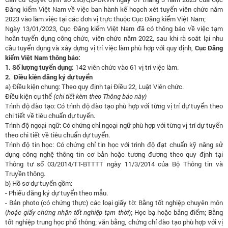
Đăng kiểm Việt Nam về việc ban hành kế hoạch xét tuyển viên chức năm
2023 vào làm việc tại các đơn vị trực thuộc Cục Đăng kiểm Việt Nam;
Ngày 13/01/2023, Cục Đăng kiểm Việt Nam đã có thông báo về việc tạm
hoãn tuyển dụng công chức, viên chức năm 2022, sau khi rà soát lại nhu
cầu tuyển dụng và xây dựng vị trí việc làm phù hợp với quy định,
Cục Đăng
kiểm Việt Nam thông báo:
1. Số lượng tuyển dụng:
142 viên chức vào 61 vị trí việc làm.
2. Điều kiện đăng ký dự tuyển
a) Điều kiện chung: Theo quy định tại Điều 22, Luật Viên chức.
Điều kiện cụ thể
(chi tiết kèm theo Thông báo này)
Trình độ đào tạo: Có trình độ đào tạo phù hợp với từng vị trí dự tuyển theo
chi tiết về tiêu chuẩn dự tuyển.
Trình độ ngoại ngữ: Có chứng chỉ ngoại ngữ phù hợp với từng vị trí dự tuyển
theo chi tiết về tiêu chuẩn dự tuyển.
Trình độ tin học: Có chứng chỉ tin học với trình độ đạt chuẩn kỹ năng sử
dụng công nghệ thông tin cơ bản hoặc tương đương theo quy định tại
Thông tư số 03/2014/TT-BTTTT ngày 11/3/2014 của Bộ Thông tin và
Truyền thông.
b) Hồ sơ dự tuyển gồm:
- Phiếu đăng ký dự tuyển theo mẫu.
- Bản photo (có chứng thực) các loại giấy tờ: Bằng tốt nghiệp chuyên môn
(
hoặc giấy chứng nhận tốt nghiệp tạm thời
); Học bạ hoặc bảng điểm; Bằng
tốt nghiệp trung học phổ thông; văn bằng, chứng chỉ đào tạo phù hợp với vị