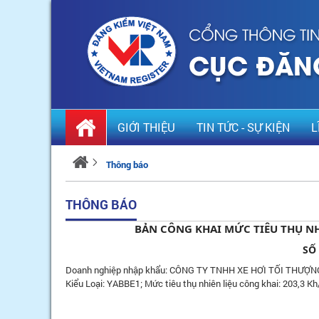
GIỚI THIỆU
TIN TỨC - SỰ KIỆN
L
Thông báo
THÔNG BÁO
BẢN CÔNG KHAI MỨC TIÊU THỤ NH
SỐ
Doanh nghiệp nhập khẩu: CÔNG TY TNHH XE HƠI TỐI THƯỢN
Kiểu Loại: YABBE1; Mức tiêu thụ nhiên liệu công khai: 203,3 K