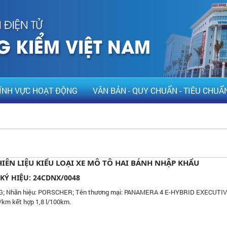
ĨNH VỰC HOẠT ĐỘNG
VĂN BẢN - QUY CHUẨN - TIÊU CHUẨ
IÊN LIỆU KIỂU LOẠI XE MÔ TÔ HAI BÁNH NHẬP KHẨU
 KÝ HIỆU: 24CDNX/0048
G; Nhãn hiệu: PORSCHER; Tên thương mại: PANAMERA 4 E-HYBRID EXECUTIV
h/km kết hợp 1,8 l/100km.