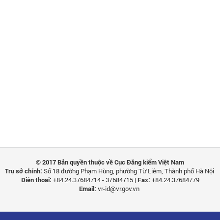
© 2017 Bản quyền thuộc về Cục Đăng kiểm Việt Nam
Trụ sở chính:
Số 18 đường Phạm Hùng, phường Từ Liêm, Thành phố Hà Nội
Điện thoại:
+84.24.37684714 - 37684715 |
Fax:
+84.24.37684779
Email:
vr-id@vr.gov.vn