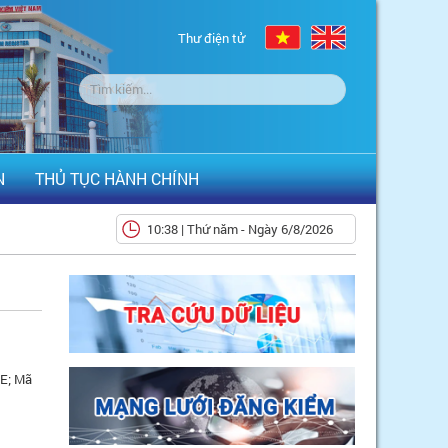
Thư điện tử
N
THỦ TỤC HÀNH CHÍNH
10:38 | Thứ năm - Ngày 6/8/2026
E; Mã