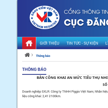
GIỚI THIỆU
TIN TỨC - SỰ KIỆN
L
Thông báo
THÔNG BÁO
BẢN CÔNG KHAI AN MỨC TIÊU THỤ NHIÊ
SỐ
Doanh nghiệp SXLR: Công ty TNHH Piggio Việt Nam; Nhãn hiệu: 
liệu công khai: 2,41 l/100km.