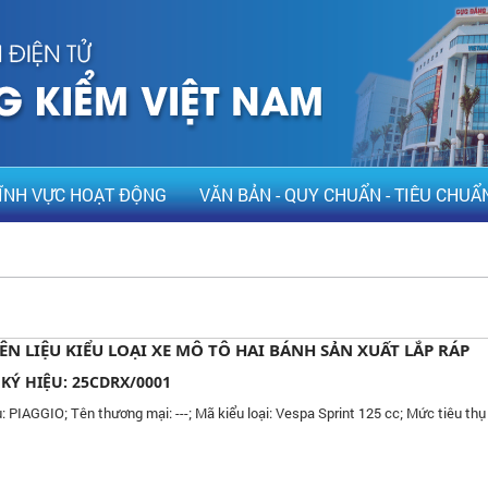
ĨNH VỰC HOẠT ĐỘNG
VĂN BẢN - QUY CHUẨN - TIÊU CHUẨ
N LIỆU KIỂU LOẠI XE MÔ TÔ HAI BÁNH SẢN XUẤT LẮP RÁP
 KÝ HIỆU: 25CDRX/0001
PIAGGIO; Tên thương mại: ---; Mã kiểu loại: Vespa Sprint 125 cc; Mức tiêu thụ