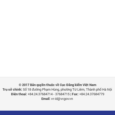
© 2017 Bản quyền thuộc về Cục Đăng kiểm Việt Nam
Trụ sở chính:
Số 18 đường Phạm Hùng, phường Từ Liêm, Thành phố Hà Nội
Điện thoại:
+84.24.37684714 - 37684715 |
Fax:
+84.24.37684779
Email:
vr-id@vr.gov.vn