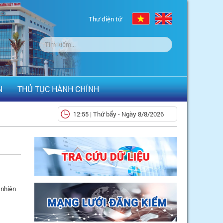
Thư điện tử
N
THỦ TỤC HÀNH CHÍNH
12:55 | Thứ bẩy - Ngày 8/8/2026
 nhiên