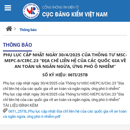
Thông báo
THÔNG BÁO
PHỤ LỤC CẬP NHẬT NGÀY 30/4/2025 CỦA THÔNG TƯ MSC-
MEPC.6/CIRC.23 “ĐỊA CHỈ LIÊN HỆ CỦA CÁC QUỐC GIA VỀ
AN TOÀN VÀ NGĂN NGỪA, ỨNG PHÓ Ô NHIỄM”
SỐ KÝ HIỆU: 06TI/25TB
Phụ lục cập nhật ngày 30/4/2025 của Thông tư MSC-MEPC.6/Circ.23 “Địa
chỉ liên hệ của các quốc gia về an toàn và ngăn ngừa, ứng phó ô nhiễm”
​Phụ lục cập nhật ngày 30/4/2025 của Thông tư MSC-MEPC.6/Circ.23 “Địa
chỉ liên hệ của các quốc gia về an toàn và ngăn ngừa, ứng phó ô nhiễm”
TÀI LIỆU ĐÍNH KÈM
06TI_25TB_Phụ lục cập nhật Địa chỉ liên hệ của các quốc gia về an toàn
và ngăn ngừa, ứng phó ô nhiễm.pdf