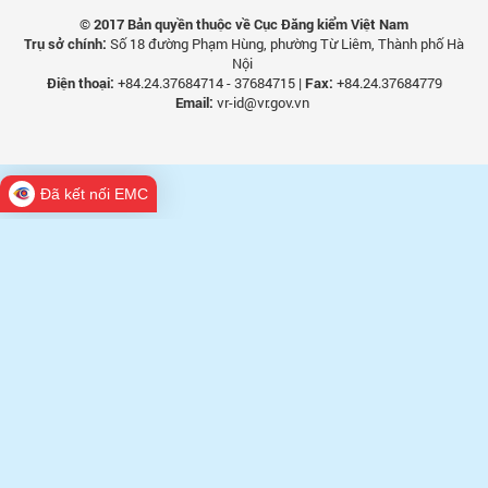
© 2017 Bản quyền thuộc về Cục Đăng kiểm Việt Nam
Trụ sở chính:
Số 18 đường Phạm Hùng, phường Từ Liêm, Thành phố Hà
Nội
Điện thoại:
+84.24.37684714 - 37684715 |
Fax:
+84.24.37684779
Email:
vr-id@vr.gov.vn
Đã kết nối EMC