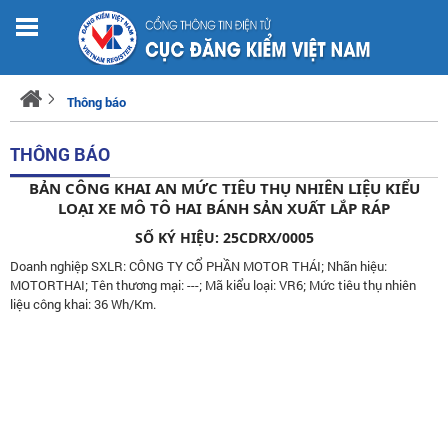
Thông báo
THÔNG BÁO
BẢN CÔNG KHAI AN MỨC TIÊU THỤ NHIÊN LIỆU KIỂU
LOẠI XE MÔ TÔ HAI BÁNH SẢN XUẤT LẮP RÁP
SỐ KÝ HIỆU: 25CDRX/0005
Doanh nghiệp SXLR: CÔNG TY CỔ PHẦN MOTOR THÁI; Nhãn hiệu:
MOTORTHAI; Tên thương mại: ---; Mã kiểu loại: VR6; Mức tiêu thụ nhiên
liệu công khai: 36 Wh/Km.