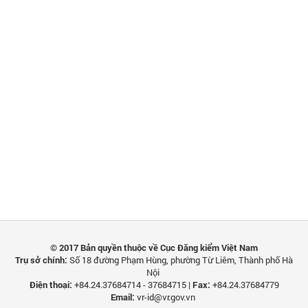
© 2017 Bản quyền thuộc về Cục Đăng kiểm Việt Nam
Trụ sở chính:
Số 18 đường Phạm Hùng, phường Từ Liêm, Thành phố Hà
Nội
Điện thoại:
+84.24.37684714 - 37684715 |
Fax:
+84.24.37684779
Email:
vr-id@vr.gov.vn