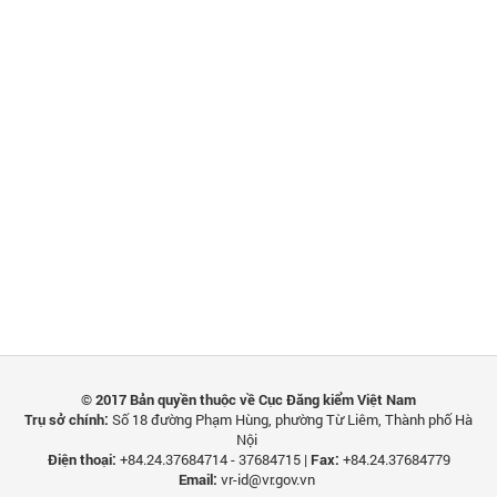
© 2017 Bản quyền thuộc về Cục Đăng kiểm Việt Nam
Trụ sở chính:
Số 18 đường Phạm Hùng, phường Từ Liêm, Thành phố Hà
Nội
Điện thoại:
+84.24.37684714 - 37684715 |
Fax:
+84.24.37684779
Email:
vr-id@vr.gov.vn