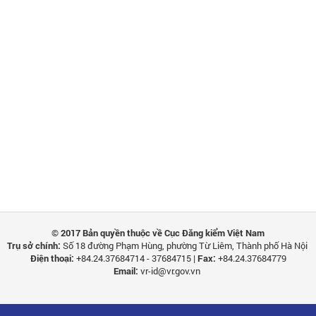
© 2017 Bản quyền thuộc về Cục Đăng kiểm Việt Nam
Trụ sở chính:
Số 18 đường Phạm Hùng, phường Từ Liêm, Thành phố Hà Nội
Điện thoại:
+84.24.37684714 - 37684715 |
Fax:
+84.24.37684779
Email:
vr-id@vr.gov.vn