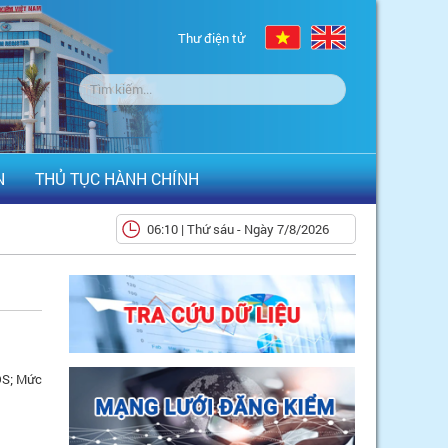
Thư điện tử
N
THỦ TỤC HÀNH CHÍNH
06:10 | Thứ sáu - Ngày 7/8/2026
DS; Mức