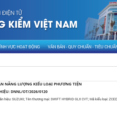
ĨNH VỰC HOẠT ĐỘNG
VĂN BẢN - QUY CHUẨN - TIÊU CHUẨ
N NĂNG LƯỢNG KIỂU LOẠI PHƯƠNG TIỆN
HIỆU: DNNL/OT/2026/0120
ãn hiệu: SUZUKI; Tên thương mại: SWIFT HYBRID GLX CVT; Mã kiểu loại: ZCE