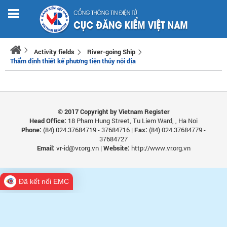
Activity fields
River-going Ship
Thẩm định thiết kế phương tiện thủy nội địa
​© 2017
Copyright by Vietnam Register
Head Office:
18 Pham Hung Street, Tu Liem Ward, , Ha Noi
Phone:
(84) 024.37684719 - 37684716 |
Fax:
(84) 024.37684779 -
37684727
Email:
vr-id@vr.org.vn |
Website:
http://www.vr.org.vn​
Đã kết nối EMC