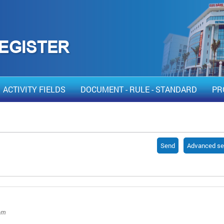
ACTIVITY FIELDS
DOCUMENT - RULE - STANDARD
PR
Send
Advanced se
om