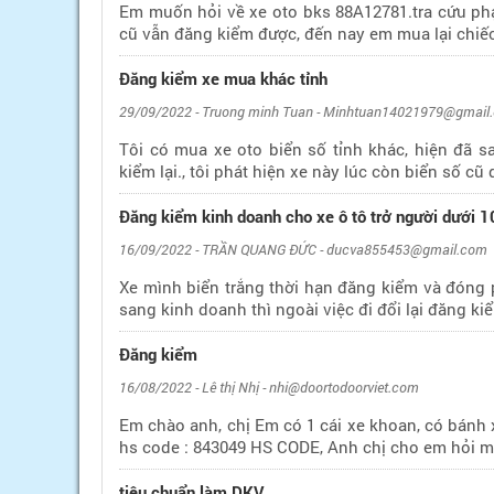
Em muốn hỏi về xe oto bks 88A12781.tra cứu phạt
cũ vẫn đăng kiểm được, đến nay em mua lại chiếc
Đăng kiểm xe mua khác tỉnh
29/09/2022 - Truong minh Tuan - Minhtuan14021979@gmail
Tôi có mua xe oto biển số tỉnh khác, hiện đã 
kiểm lại., tôi phát hiện xe này lúc còn biển số cũ 
Đăng kiểm kinh doanh cho xe ô tô trở người dưới 1
16/09/2022 - TRẦN QUANG ĐỨC - ducva855453@gmail.com
Xe mình biển trắng thời hạn đăng kiểm và đóng 
sang kinh doanh thì ngoài việc đi đổi lại đăng ki
Đăng kiểm
16/08/2022 - Lê thị Nhị - nhi@doortodoorviet.com
Em chào anh, chị Em có 1 cái xe khoan, có bánh
hs code : 843049 HS CODE, Anh chị cho em hỏi m
tiêu chuẩn làm DKV