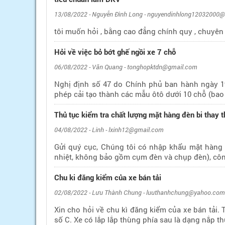
13/08/2022 - Nguyễn Đình Long - nguyendinhlong12032000
tôi muốn hỏi , bằng cao đẳng chính quy , chuyê
Hỏi về việc bỏ bớt ghế ngồi xe 7 chỗ
06/08/2022 - Văn Quang - tonghopktdn@gmail.com
Nghị định số 47 do Chính phủ ban hành ngày 19
phép cải tạo thành các mẫu ôtô dưới 10 chỗ (bao 
Thủ tục kiểm tra chất lượng mặt hàng đèn bi thay t
04/08/2022 - Linh - lxinh12@gmail.com
Gửi quý cục, Chúng tôi có nhập khẩu mặt hàng 
nhiệt, không bảo gồm cụm đèn và chụp đèn), công
Chu ki đăng kiểm của xe bán tải
02/08/2022 - Lưu Thành Chung - luuthanhchung@yahoo.com
Xin cho hỏi về chu kì đăng kiểm của xe bán tải. 
số C. Xe có lắp lắp thùng phía sau là dạng nắp t