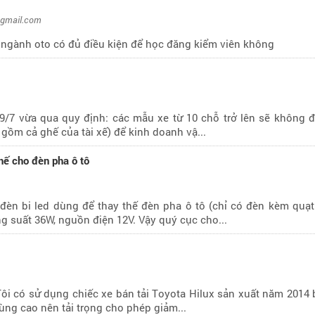
@gmail.com
n ngành oto có đủ điều kiện để học đăng kiểm viên không
/7 vừa qua quy định: các mẫu xe từ 10 chỗ trở lên sẽ không 
gồm cả ghế của tài xế) để kinh doanh vậ...
hế cho đèn pha ô tô
đèn bi led dùng để thay thế đèn pha ô tô (chỉ có đèn kèm quạt
 suất 36W, nguồn điện 12V. Vậy quý cục cho...
Tôi có sử dụng chiếc xe bán tải Toyota Hilux sản xuất năm 2014 
hùng cao nên tải trọng cho phép giảm...