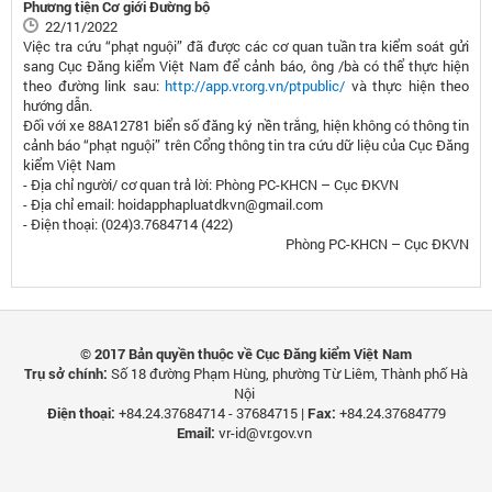
Phương tiện Cơ giới Đường bộ
22/11/2022
Việc tra cứu “phạt nguội” đã được các cơ quan tuần tra kiểm soát gửi
sang Cục Đăng kiểm Việt Nam để cảnh báo, ông /bà có thể thực hiện
theo đường link sau:
http://app.vr.org.vn/ptpublic/
và thực hiện theo
hướng dẫn.
Đối với xe 88A12781 biển số đăng ký nền trắng, hiện không có thông tin
cảnh báo “phạt nguội” trên Cổng thông tin tra cứu dữ liệu của Cục Đăng
kiểm Việt Nam
- Địa chỉ người/ cơ quan trả lời: Phòng PC-KHCN – Cục ĐKVN
- Địa chỉ email: hoidapphapluatdkvn@gmail.com
- Điện thoại: (024)3.7684714 (422)
Phòng PC-KHCN – Cục ĐKVN
© 2017 Bản quyền thuộc về Cục Đăng kiểm Việt Nam
Trụ sở chính:
Số 18 đường Phạm Hùng, phường Từ Liêm, Thành phố Hà
Nội
Điện thoại:
+84.24.37684714 - 37684715 |
Fax:
+84.24.37684779
Email:
vr-id@vr.gov.vn