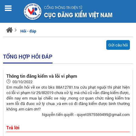
Hỏi - đáp
Gửi câu hỏi
TỔNG HỢP HỎI ĐÁP
Thông tin đăng kiểm và lỗi vi phạm
03/10/2022
Em muốn hỏi về xe oto bks 88A12781.tra cứu phạt nguội thì phát hiện
có lỗi vi phạm từ 29/8l2019 chưa xử lý, mà chủ cũ vẫn đăng kiểm được,
đến nay em mua lại chiếc xe này ,mong cơ quan chức năng kiểm tra
xem lỗi đã đuoc xử lý chua ,và em có đi đăng kiểm được bình thường
không .em cám ơn!?
Nguyễn tiến quyết - quyet0975569499@gmail.com
Trả lời