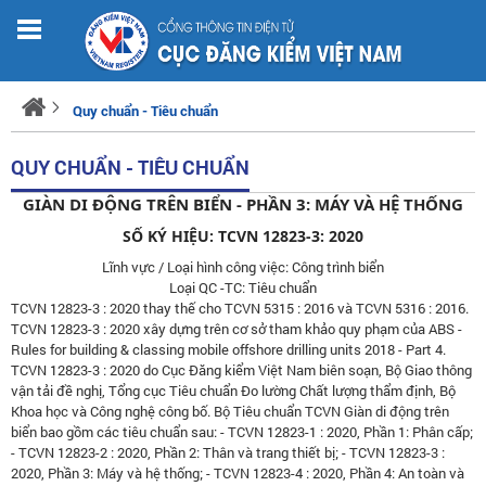
Quy chuẩn - Tiêu chuẩn
QUY CHUẨN - TIÊU CHUẨN
GIÀN DI ĐỘNG TRÊN BIỂN - PHẦN 3: MÁY VÀ HỆ THỐNG
SỐ KÝ HIỆU: TCVN 12823-3: 2020
Lĩnh vực / Loại hình công việc: Công trình biển
Loại QC -TC: Tiêu chuẩn
TCVN 12823-3 : 2020 thay thế cho TCVN 5315 : 2016 và TCVN 5316 : 2016.
TCVN 12823-3 : 2020 xây dựng trên cơ sở tham khảo quy phạm của ABS -
Rules for building & classing mobile offshore drilling units 2018 - Part 4.
TCVN 12823-3 : 2020 do Cục Đăng kiểm Việt Nam biên soạn, Bộ Giao thông
vận tải đề nghị, Tổng cục Tiêu chuẩn Đo lường Chất lượng thẩm định, Bộ
Khoa học và Công nghệ công bố. Bộ Tiêu chuẩn TCVN Giàn di động trên
biển bao gồm các tiêu chuẩn sau: - TCVN 12823-1 : 2020, Phần 1: Phân cấp;
- TCVN 12823-2 : 2020, Phần 2: Thân và trang thiết bị; - TCVN 12823-3 :
2020, Phần 3: Máy và hệ thống; - TCVN 12823-4 : 2020, Phần 4: An toàn và