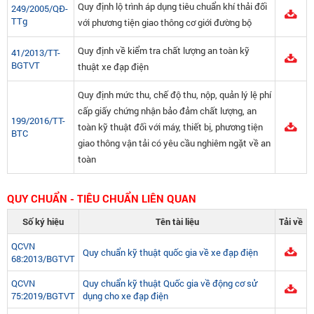
Quy định lộ trình áp dụng tiêu chuẩn khí thải đối
249/2005/QĐ-
TTg
với phương tiện giao thông cơ giới đường bộ
Quy định về kiểm tra chất lượng an toàn kỹ
41/2013/TT-
BGTVT
thuật xe đạp điện
Quy định mức thu, chế độ thu, nộp, quản lý lệ phí
cấp giấy chứng nhận bảo đảm chất lượng, an
199/2016/TT-
toàn kỹ thuật đối với máy, thiết bị, phương tiện
BTC
giao thông vận tải có yêu cầu nghiêm ngặt về an
toàn
QUY CHUẨN - TIÊU CHUẨN LIÊN QUAN
Số ký hiệu
Tên tài liệu
Tải về
QCVN
Quy chuẩn kỹ thuật quốc gia về xe đạp điện
68:2013/BGTVT
QCVN
Quy chuẩn kỹ thuật Quốc gia về động cơ sử
75:2019/BGTVT
dụng cho xe đạp điện